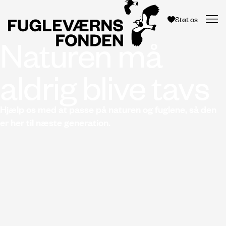
Støt os
Naturen må
aldrig blive tavs
Hjælp os med at passe på naturen og fuglene, så den
er her til næste generation.