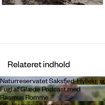
Foto: Rasmus Romme
Relateret indhold
Naturreservatet Saksfjed-Hyllekrog
Foto: Jacob Irgens-Møller Nielsen
Fugl af Glæde Podcast med
Rasmus Romme
Bliv klogere på naturen