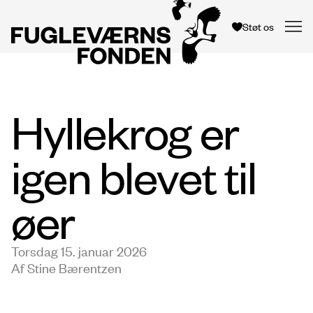
Støt os
Hyllekrog er
igen blevet til
øer
Torsdag 15. januar 2026
Af Stine Bærentzen