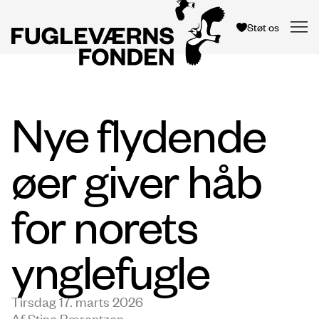
Støt os
Nye flydende
øer giver håb
for norets
ynglefugle
Tirsdag 17. marts 2026
Af Stine Bærentzen