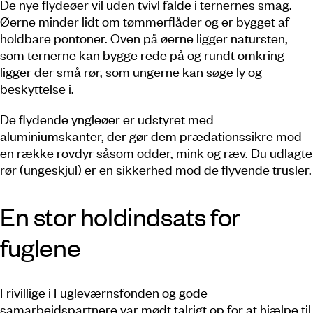
De nye flydeøer vil uden tvivl falde i ternernes smag.
Øerne minder lidt om tømmerflåder og er bygget af
holdbare pontoner. Oven på øerne ligger natursten,
som ternerne kan bygge rede på og rundt omkring
ligger der små rør, som ungerne kan søge ly og
beskyttelse i.
De flydende yngleøer er udstyret med
aluminiumskanter, der gør dem prædationssikre mod
en række rovdyr såsom odder, mink og ræv. Du udlagte
rør (ungeskjul) er en sikkerhed mod de flyvende trusler.
En stor holdindsats for
fuglene
Frivillige i Fugleværnsfonden og gode
samarbejdspartnere var mødt talrigt op for at hjælpe til