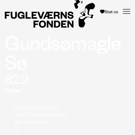
Støt os
Gundsømagle
Sø
82.2
hektar
Store Valbyvej 271
3670 Veksø Sjælland
Nordsjælland