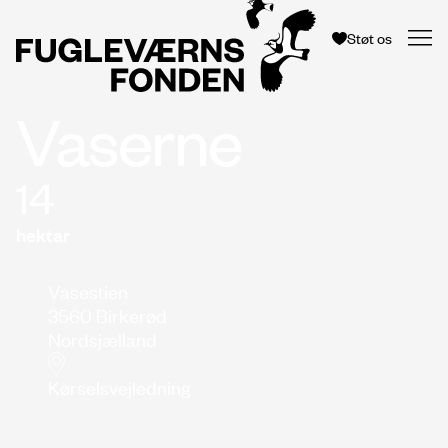
Støt os
Vaserne
14
hektar
Vasestien
3560 Birkerød
Nordsjælland
Kørselsvejledning